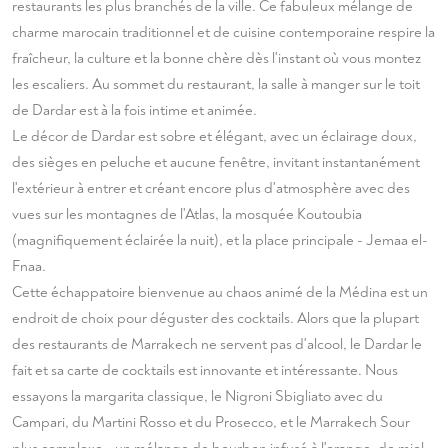
restaurants les plus branchés de la ville. Ce fabuleux mélange de
charme marocain traditionnel et de cuisine contemporaine respire la
fraîcheur, la culture et la bonne chère dès l'instant où vous montez
les escaliers. Au sommet du restaurant, la salle à manger sur le toit
de Dardar est à la fois intime et animée.
Le décor de Dardar est sobre et élégant, avec un éclairage doux,
des sièges en peluche et aucune fenêtre, invitant instantanément
l'extérieur à entrer et créant encore plus d'atmosphère avec des
vues sur les montagnes de l'Atlas, la mosquée Koutoubia
(magnifiquement éclairée la nuit), et la place principale - Jemaa el-
Fnaa.
Cette échappatoire bienvenue au chaos animé de la Médina est un
endroit de choix pour déguster des cocktails. Alors que la plupart
des restaurants de Marrakech ne servent pas d'alcool, le Dardar le
fait et sa carte de cocktails est innovante et intéressante. Nous
essayons la margarita classique, le Nigroni Sbigliato avec du
Campari, du Martini Rosso et du Prosecco, et le Marrakech Sour