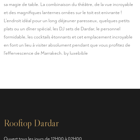
sa magie de table. La combinaison du théâtre, de la vue incroyable
et des magnifiques lanternes ornées sur le toit est enivrante !
L'endroit idéal pour un long déjeuner paresseux, quelques petits
plats ou un dîner spécial, les DJ sets de Dardar, le personnel
formidable, les cocktails étonnants et cet emplacement incroyable
en font un lieu à visiter absolument pendant que vous profitez de
l'effervescence de Marrakech. by
luxebible
Rooftop Dardar
Ouvert tous les jours de 12H00 à 02H00