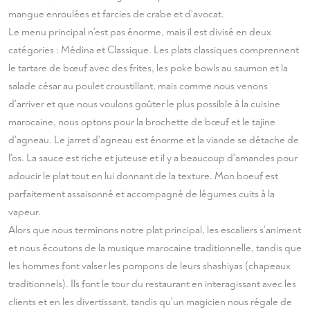
mangue enroulées et farcies de crabe et d'avocat.
Le menu principal n'est pas énorme, mais il est divisé en deux
catégories : Médina et Classique. Les plats classiques comprennent
le tartare de bœuf avec des frites, les poke bowls au saumon et la
salade césar au poulet croustillant, mais comme nous venons
d'arriver et que nous voulons goûter le plus possible à la cuisine
marocaine, nous optons pour la brochette de bœuf et le tajine
d'agneau. Le jarret d'agneau est énorme et la viande se détache de
l'os. La sauce est riche et juteuse et il y a beaucoup d'amandes pour
adoucir le plat tout en lui donnant de la texture. Mon boeuf est
parfaitement assaisonné et accompagné de légumes cuits à la
vapeur.
Alors que nous terminons notre plat principal, les escaliers s'animent
et nous écoutons de la musique marocaine traditionnelle, tandis que
les hommes font valser les pompons de leurs shashiyas (chapeaux
traditionnels). Ils font le tour du restaurant en interagissant avec les
clients et en les divertissant, tandis qu'un magicien nous régale de