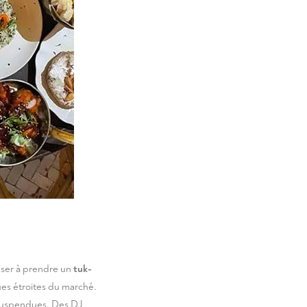
user à prendre un
tuk-
rues étroites du marché.
s suspendues. Des DJ