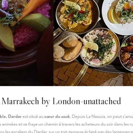
à Marrakech by London-unattached
ble, Dardar
est situé au
cœur du souk
. Depuis La Naoura, on peut s'am
s animées et se fraye un chemin à travers les acheteurs du soir dans les 
ns les escaliers du Dardar, sur un toit-terrasse éclairé par des lanterne