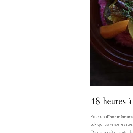
48 heures 
Pour un
dîner mémora
tuk
qui traverse les rue
On disparaît ensuite da