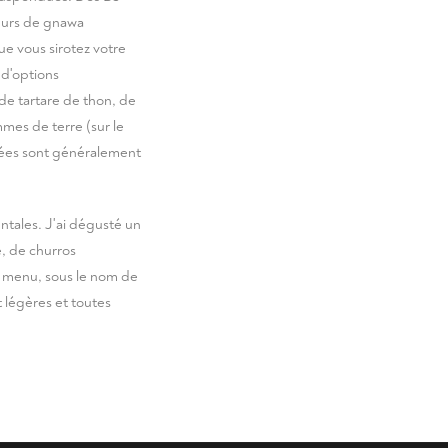
eurs de gnawa
ue vous sirotez votre
 d'options
de tartare de thon, de
mes de terre (sur le
rées sont généralement
ntales. J'ai dégusté un
e, de churros
e menu, sous le nom de
 légères et toutes