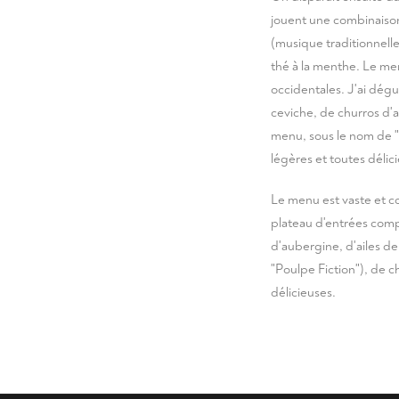
jouent une combinaison
(musique traditionnell
thé à la menthe. Le men
occidentales. J'ai dégu
ceviche, de churros d'
menu, sous le nom de "
légères et toutes délic
Le menu est vaste et c
plateau d'entrées compo
d'aubergine, d'ailes d
"Poulpe Fiction"), de 
délicieuses.