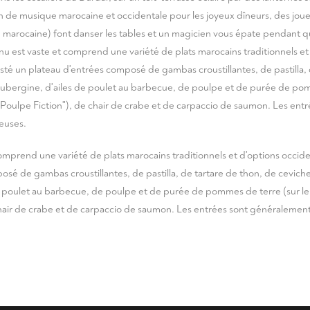
 de musique marocaine et occidentale pour les joyeux dîneurs, des jou
e marocaine) font danser les tables et un magicien vous épate pendant q
u est vaste et comprend une variété de plats marocains traditionnels et
sté un plateau d'entrées composé de gambas croustillantes, de pastilla, 
aubergine, d'ailes de poulet au barbecue, de poulpe et de purée de pom
Poulpe Fiction"), de chair de crabe et de carpaccio de saumon. Les ent
ieuses.
omprend une variété de plats marocains traditionnels et d'options occide
sé de gambas croustillantes, de pastilla, de tartare de thon, de cevich
e poulet au barbecue, de poulpe et de purée de pommes de terre (sur l
chair de crabe et de carpaccio de saumon. Les entrées sont généralement