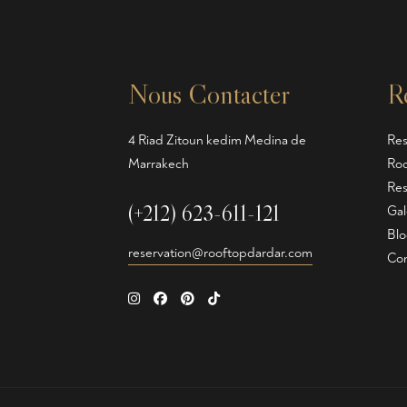
Nous Contacter
R
4 Riad Zitoun kedim Medina de
Res
Marrakech
Roo
Res
(+212) 623-611-121
Gal
Blo
reservation@rooftopdardar.com
Con